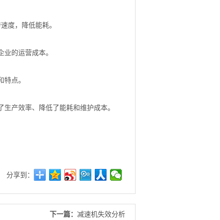
转速度，降低能耗。
企业的运营成本。
和特点。
了生产效率、降低了能耗和维护成本。
分享到：
下一篇：
减速机失效分析