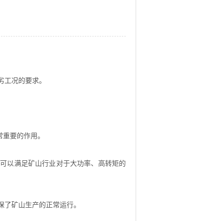
劣工况的要求。
。
常重要的作用。
，可以满足矿山行业对于大功率、高转矩的
保了矿山生产的正常运行。